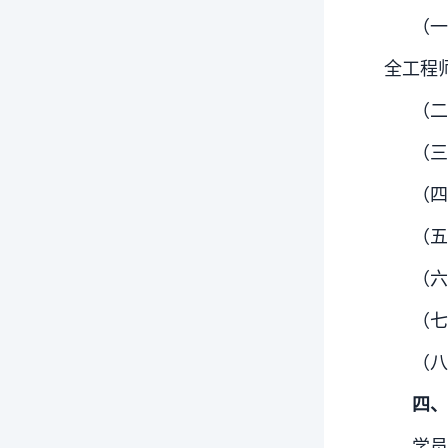
（
全工程
（二
（三
（四
（五
（六
（七
（八
四、
学