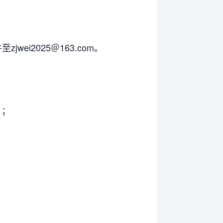
ei2025＠163.com。
）；