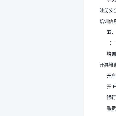
注册安
培训信
五、
（一
培训
开具培
开户
开 
银行账
缴费