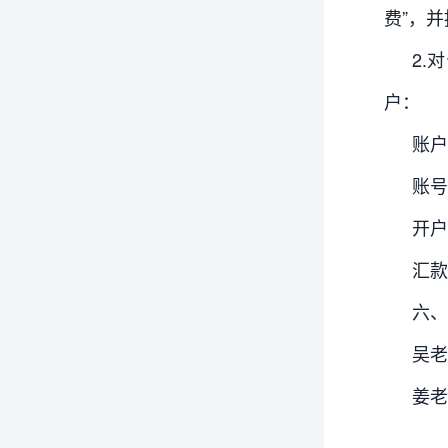
费”，
2.
户：
账户
账号：
开户
汇款
六、
吴老师
姜老