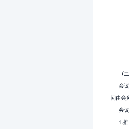
（二
会议
间由会
会议
1.